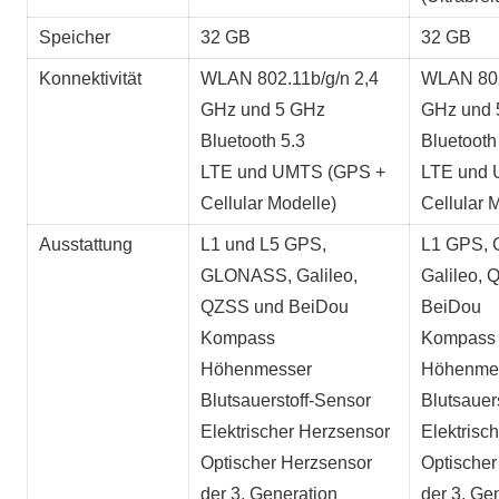
Speicher
32 GB
32 GB
Konnektivität
WLAN 802.11b/g/n 2,4
WLAN 802
GHz und 5 GHz
GHz und 
Bluetooth 5.3
Bluetooth
LTE und UMTS (GPS +
LTE und 
Cellular Modelle)
Cellular 
Ausstattung
L1 und L5 GPS,
L1 GPS,
GLONASS, Galileo,
Galileo,
QZSS und BeiDou
BeiDou
Kompass
Kompass
Höhenmesser
Höhenme
Blutsauerstoff-Sensor
Blutsauer
Elektrischer Herzsensor
Elektrisc
Optischer Herzsensor
Optischer
der 3. Generation
der 3. Ge