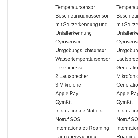
Temperatursensor
Temperat
Beschleunigungssensor
Beschleu
mit Sturzerkennung und
mit Sturz
Unfallerkennung
Unfaller
Gyrosensor
Gyrosens
Umgebungslichtsensor
Umgebung
Wassertemperatursensor
Lautsprec
Tiefenmesser
Generati
2 Lautsprecher
Mikrofon d
3 Mikrofone
Generati
Apple Pay
Apple Pa
GymKit
GymKit
Internationale Notrufe
Internatio
Notruf SOS
Notruf S
Internationales Roaming
Internatio
Lärmüberwachung
Roaming