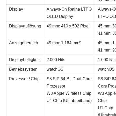
Display
Always-On Retina LTPO
Always-O
OLED Display
LTPO OLE
Displayauflösung
49 mm: 410 x 502 Pixel
45 mm: 39
41 mm: 35
Anzeigebereich
49 mm: 1.164 mm²
45 mm: 1
41 mm: 9
Displayhelligkeit
2.000 Nits
1.000 Nit
Betriebssystem
watchOS
watchOS
Prozessor / Chip
S8 SiP 64-Bit Dual-Core
S8 SiP 64
Prozessor
Core Pro
W3 Apple Wireless Chip
W3 Apple
U1 Chip (Ultrabreitband)
Chip
U1 Chip
(Ultrabrei