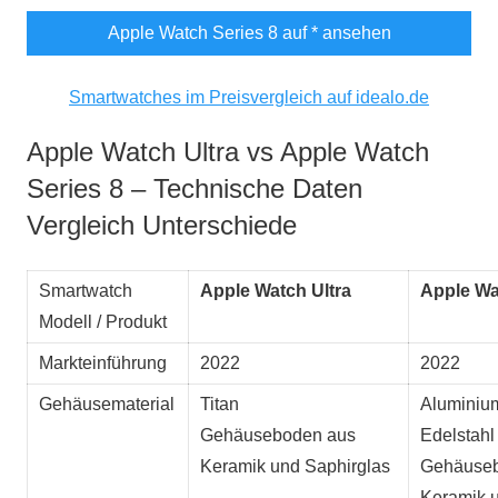
Apple Watch Series 8 auf
* ansehen
Smartwatches im Preisvergleich auf idealo.de
Apple Watch Ultra vs Apple Watch
Series 8 – Technische Daten
Vergleich Unterschiede
Smartwatch
Apple Watch Ultra
Apple Wa
Modell / Produkt
Markteinführung
2022
2022
Gehäusematerial
Titan
Aluminiu
Gehäuseboden aus
Edelstahl
Keramik und Saphirglas
Gehäuseb
Keramik u