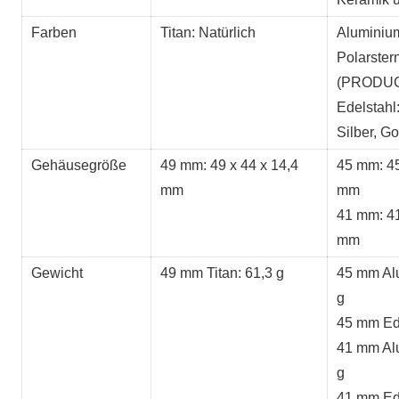
Farben
Titan: Natürlich
Aluminium
Polarstern
(PRODU
Edelstahl:
Silber, Go
Gehäusegröße
49 mm: 49 x 44 x 14,4
45 mm: 45
mm
mm
41 mm: 41
mm
Gewicht
49 mm Titan: 61,3 g
45 mm Al
g
45 mm Ede
41 mm Al
g
41 mm Ede