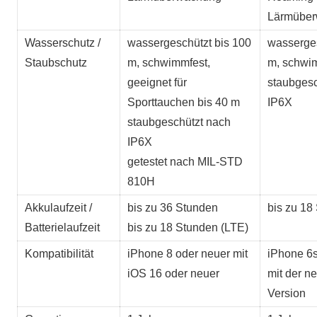
Lärmübe
Wasserschutz /
wassergeschützt bis 100
wasserges
Staubschutz
m, schwimmfest,
m, schwi
geeignet für
staubgesc
Sporttauchen bis 40 m
IP6X
staubgeschützt nach
IP6X
getestet nach MIL-STD
810H
Akkulaufzeit /
bis zu 36 Stunden
bis zu 18
Batterielaufzeit
bis zu 18 Stunden (LTE)
Kompatibilität
iPhone 8 oder neuer mit
iPhone 6s
iOS 16 oder neuer
mit der n
Version