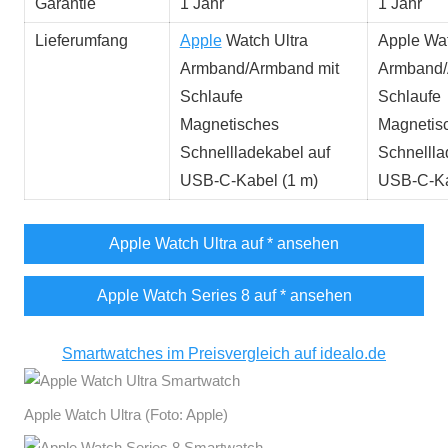
Garantie
1 Jahr
1 Jahr
Lieferumfang
Apple
Watch Ultra
Apple Wat
Armband/Armband mit
Armband/
Schlaufe
Schlaufe
Magnetisches
Magnetis
Schnellladekabel auf
Schnellla
USB-C-Kabel (1 m)
USB-C-Ka
Apple Watch Ultra auf
* ansehen
Apple Watch Series 8 auf
* ansehen
Smartwatches im Preisvergleich auf idealo.de
Apple Watch Ultra (Foto: Apple)