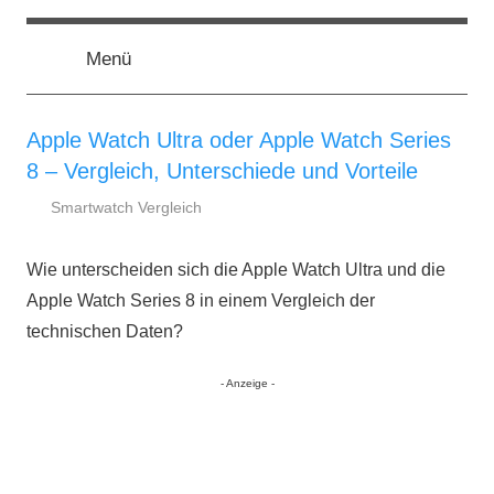
Zum
smartestwatch.de
Smartwatch
Inhalt
Test,
Menü
springen
Vergleich,
Neuheiten
Apple Watch Ultra oder Apple Watch Series
8 – Vergleich, Unterschiede und Vorteile
Smartwatch Vergleich
14.
smartestwatch.de
November
Wie unterscheiden sich die Apple Watch Ultra und die
2022
Apple Watch Series 8 in einem Vergleich der
technischen Daten?
- Anzeige -