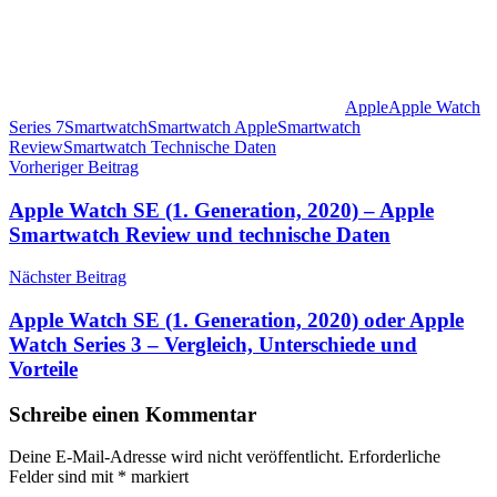
Apple
Apple Watch
Series 7
Smartwatch
Smartwatch Apple
Smartwatch
Review
Smartwatch Technische Daten
Beitragsnavigation
Vorheriger Beitrag
Apple Watch SE (1. Generation, 2020) – Apple
Smartwatch Review und technische Daten
Nächster Beitrag
Apple Watch SE (1. Generation, 2020) oder Apple
Watch Series 3 – Vergleich, Unterschiede und
Vorteile
Schreibe einen Kommentar
Deine E-Mail-Adresse wird nicht veröffentlicht.
Erforderliche
Felder sind mit
*
markiert