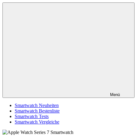
Zum
smartestwatch.de
Smartwatch
Inhalt
Test,
springen
Vergleich,
Neuheiten
Menü
Smartwatch Neuheiten
Smartwatch Bestenliste
Smartwatch Tests
Smartwatch Vergleiche