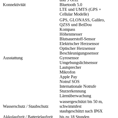
Konnektivität
Bluetooth 5.0
LTE und UMTS (GPS +
Cellular Modelle)
GPS, GLONASS, Galileo,
QZSS und BeiDou
Kompass
Höhenmesser
Blutsauerstoff-Sensor
Elektrischer Herzsensor
Optischer Herzsensor
Beschleunigungssensor
Ausstattung
Gyrosensor
Umgebungslichtsensor
Lautsprecher
Mikrofon
Apple Pay
Notruf SOS
Internationale Notrufe
Sturzerkennung
Lärmüberwachung
wassergeschützt bis 50 m,
Wasserschutz / Staubschutz
schwimmfest
staubgeschützt nach IP6X
Akkulaufzeit / Batterielaufzeit
bis zu 18 Stunden