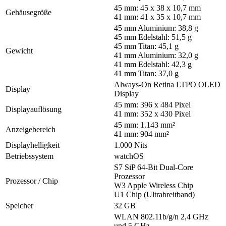
45 mm: 45 x 38 x 10,7 mm
Gehäusegröße
41 mm: 41 x 35 x 10,7 mm
45 mm Aluminium: 38,8 g
45 mm Edelstahl: 51,5 g
45 mm Titan: 45,1 g
Gewicht
41 mm Aluminium: 32,0 g
41 mm Edelstahl: 42,3 g
41 mm Titan: 37,0 g
Always-On Retina LTPO OLED
Display
Display
45 mm: 396 x 484 Pixel
Displayauflösung
41 mm: 352 x 430 Pixel
45 mm: 1.143 mm²
Anzeigebereich
41 mm: 904 mm²
Displayhelligkeit
1.000 Nits
Betriebssystem
watchOS
S7 SiP 64-Bit Dual-Core
Prozessor
Prozessor / Chip
W3 Apple Wireless Chip
U1 Chip (Ultrabreitband)
Speicher
32 GB
WLAN 802.11b/g/n 2,4 GHz
und 5 GHz