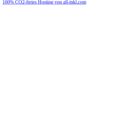
100% CO2-freies Hosting von all-inkl.com