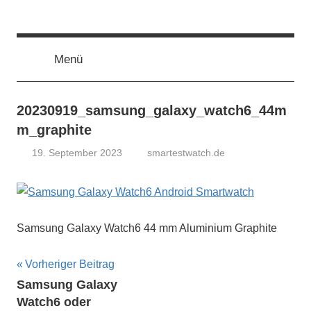
Zum
smartestwatch.de
Smartwatch
Inhalt
Test,
springen
Vergleich,
Menü
Neuheiten
20230919_samsung_galaxy_watch6_44m
m_graphite
19. September 2023
smartestwatch.de
Samsung Galaxy Watch6 44 mm Aluminium Graphite
Beitragsnavigation
Vorheriger Beitrag
Samsung Galaxy
Watch6 oder