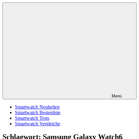
Zum
smartestwatch.de
Smartwatch
Inhalt
Test,
springen
Vergleich,
Neuheiten
Menü
Smartwatch Neuheiten
Smartwatch Bestenliste
Smartwatch Tests
Smartwatch Vergleiche
Schlagwort:
Samsung Galaxy Watch6