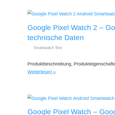
Google Pixel Watch 2 – G
technische Daten
Smartwatch Test
17.
smartestwatch.de
Oktober
Produktbeschreibung, Produkteigenschafte
2023
Weiterlesen
Google Pixel Watch – Goo