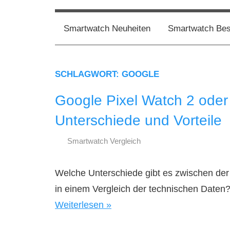
Zum
Smartwatch
smartestwatch.de
Inhalt
Test,
Smartwatch Neuheiten
Smartwatch Best
Vergleich,
springen
Neuheiten
SCHLAGWORT:
GOOGLE
Google Pixel Watch 2 oder
Unterschiede und Vorteile
Smartwatch Vergleich
21.
smartestwatch.de
November
Welche Unterschiede gibt es zwischen der
2023
in einem Vergleich der technischen Daten
Weiterlesen