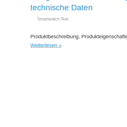
technische Daten
Smartwatch Test
17.
smartestwatch.de
Oktober
Produktbeschreibung, Produkteigenschaft
2023
Weiterlesen