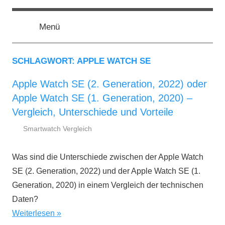
Zum
smartestwatch.de
Smartwatch
Inhalt
Test,
Menü
springen
Vergleich,
Neuheiten
SCHLAGWORT:
APPLE WATCH SE
Apple Watch SE (2. Generation, 2022) oder
Apple Watch SE (1. Generation, 2020) –
Vergleich, Unterschiede und Vorteile
Smartwatch Vergleich
8.
smartestwatch.de
November
Was sind die Unterschiede zwischen der Apple Watch
2022
SE (2. Generation, 2022) und der Apple Watch SE (1.
Generation, 2020) in einem Vergleich der technischen
Daten?
Weiterlesen